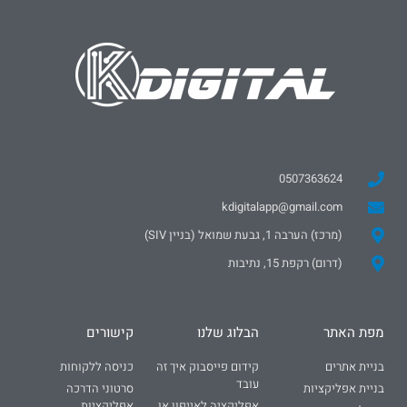
0507363624
kdigitalapp@gmail.com
(מרכז) הערבה 1, גבעת שמואל (בניין SIV)
(דרום) רקפת 15, נתיבות
מפת האתר
הבלוג שלנו
קישורים
בניית אתרים
קידום פייסבוק איך זה
כניסה ללקוחות
עובד
בניית אפליקציות
סרטוני הדרכה
אפליקציה לאייפון או
אפליקציות