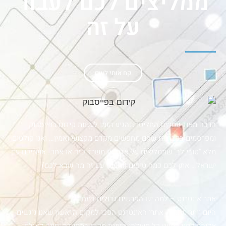
ממליצים לכם לעבור
על זה
קח אותי לשם
הרבה מאוד עסקים החליטו שהגיע הזמן לעשות קידום בפייסבוק
ומפרסמים בקבוצות שהם מחפשים מקדם מקצועי ואמין… ואנו קולטים
מלא "טובי לב" שממליצים על אדם או משרד כזה או אחר…אשריכם עם
ישראל… אתן לכם כמה טיפים (ותעשו עם זה מה שבא לכם)
אתר אינטרנט – למה יש הפרשים גדולים במחיר?
היום יותר מתמיד, אתרי האינטרנט הפכו למקום הראשון שאנו ניגשים