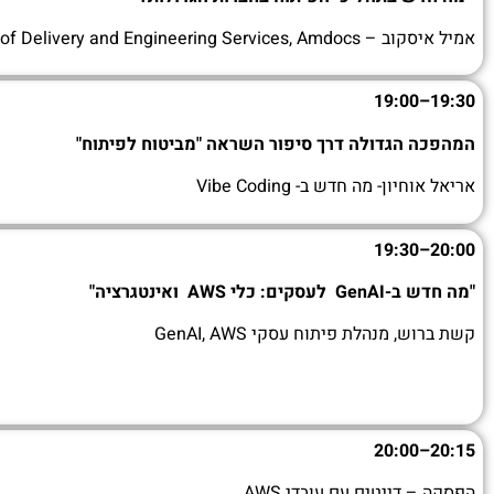
אמיל איסקוב – Head of Delivery and Engineering Services, Amdocs
19:00
–
19:30
המהפכה הגדולה דרך סיפור השראה "מביטוח לפיתוח"
אריאל אוחיון- מה חדש ב- Vibe Coding
19:30
–
20:00
"מה חדש ב-
GenAI
לעסקים: כלי
AWS
ואינטגרציה"
קשת ברוש, מנהלת פיתוח עסקי GenAI, AWS
20:00
–
20:15
הפסקה – דייטים עם עובדי AWS