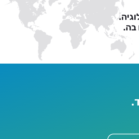
גיה.
בה.
.